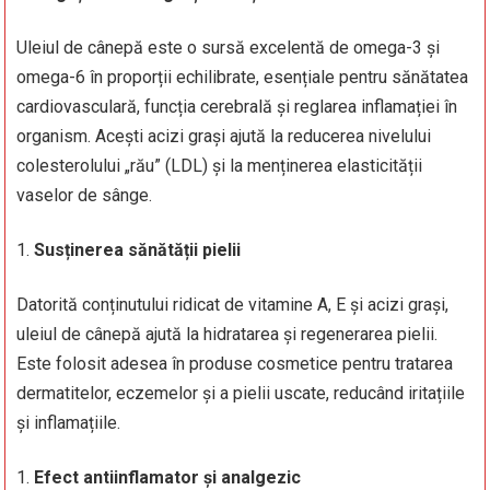
Uleiul de cânepă este o sursă excelentă de omega-3 și
omega-6 în proporții echilibrate, esențiale pentru sănătatea
cardiovasculară, funcția cerebrală și reglarea inflamației în
organism. Acești acizi grași ajută la reducerea nivelului
colesterolului „rău” (LDL) și la menținerea elasticității
vaselor de sânge.
Susținerea sănătății pielii
Datorită conținutului ridicat de vitamine A, E și acizi grași,
uleiul de cânepă ajută la hidratarea și regenerarea pielii.
Este folosit adesea în produse cosmetice pentru tratarea
dermatitelor, eczemelor și a pielii uscate, reducând iritațiile
și inflamațiile.
Efect antiinflamator și analgezic