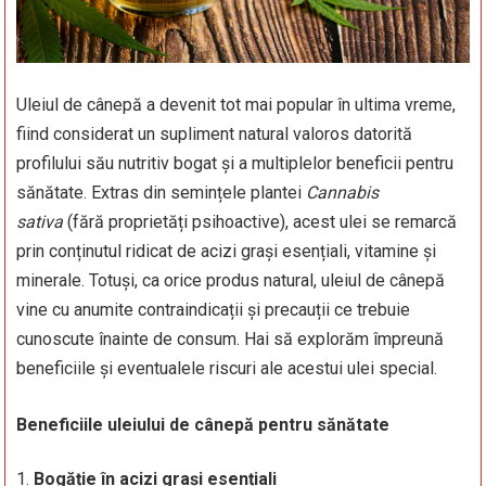
Uleiul de cânepă a devenit tot mai popular în ultima vreme,
fiind considerat un supliment natural valoros datorită
profilului său nutritiv bogat și a multiplelor beneficii pentru
sănătate. Extras din semințele plantei
Cannabis
sativa
(fără proprietăți psihoactive), acest ulei se remarcă
prin conținutul ridicat de acizi grași esențiali, vitamine și
minerale. Totuși, ca orice produs natural, uleiul de cânepă
vine cu anumite contraindicații și precauții ce trebuie
cunoscute înainte de consum. Hai să explorăm împreună
beneficiile și eventualele riscuri ale acestui ulei special.
Beneficiile uleiului de cânepă pentru sănătate
Bogăție în acizi grași esențiali