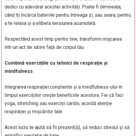
dedici cu adevărat acestei activități. Poate fi dimineața,
când îți încărca bateriile pentru întreaga zi, sau seara, pentru
a te relaxa și a elibera tensiunea acumulată.
Respectând acest timp pentru tine, transformi mișcarea
într-un act de iubire față de corpul tău.
Combină exercițiile cu tehnici de respirație și
mindfulness
Integrarea respirației conștiente și a mindfulness-ului în
timpul exercițiilor crește beneficiile acestora. Fie că faci
yoga, stretching sau exerciții cardio, acordă atenție
respirației și mișcărilor tale.
Acest lucru te ajută să fii prezent(ă), să reduci stresul și să
amplifici senzația de bine.