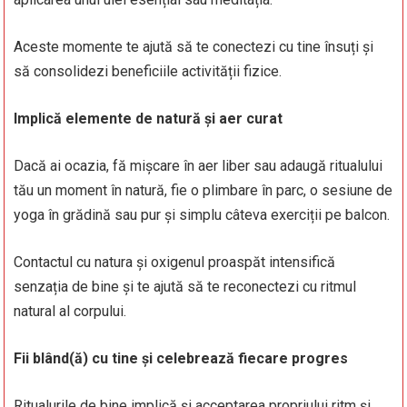
Aceste momente te ajută să te conectezi cu tine însuți și
să consolidezi beneficiile activității fizice.
Implică elemente de natură și aer curat
Dacă ai ocazia, fă mișcare în aer liber sau adaugă ritualului
tău un moment în natură, fie o plimbare în parc, o sesiune de
yoga în grădină sau pur și simplu câteva exerciții pe balcon.
Contactul cu natura și oxigenul proaspăt intensifică
senzația de bine și te ajută să te reconectezi cu ritmul
natural al corpului.
Fii blând(ă) cu tine și celebrează fiecare progres
Ritualurile de bine implică și acceptarea propriului ritm și