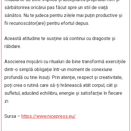
sărbătorirea oricărui pas făcut spre un stil de viață
sănătos. Nu te judeca pentru zilele mai puțin productive și
fii recunoscător(are) pentru efortul depus.
Această atitudine te susține să continui cu dragoste și
răbdare.
Asocierea mișcării cu ritualuri de bine transformă exercițiile
dintr-o simplă obligație într-un moment de conexiune
profundă cu tine însuți. Prin atenție, respect și creativitate,
poți crea o rutină care să-ți hrănească atât corpul, cât și
sufletul, aducând echilibru, energie și satisfacție în fiecare
zi.
Sursa –
https://www.nicepress.eu/