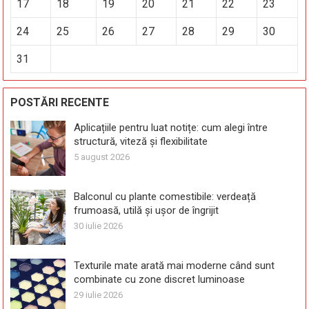
17
18
19
20
21
22
23
24
25
26
27
28
29
30
31
POSTĂRI RECENTE
Aplicațiile pentru luat notițe: cum alegi între
structură, viteză și flexibilitate
5 august 2026
Balconul cu plante comestibile: verdeață
frumoasă, utilă și ușor de îngrijit
30 iulie 2026
Texturile mate arată mai moderne când sunt
combinate cu zone discret luminoase
29 iulie 2026