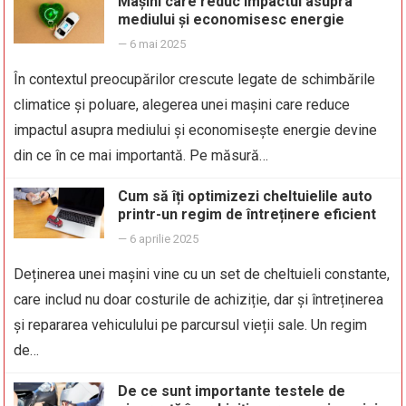
Mașini care reduc impactul asupra
mediului și economisesc energie
—
6 mai 2025
În contextul preocupărilor crescute legate de schimbările
climatice și poluare, alegerea unei mașini care reduce
impactul asupra mediului și economisește energie devine
din ce în ce mai importantă. Pe măsură…
Cum să îți optimizezi cheltuielile auto
printr-un regim de întreținere eficient
—
6 aprilie 2025
Deținerea unei mașini vine cu un set de cheltuieli constante,
care includ nu doar costurile de achiziție, dar și întreținerea
și repararea vehiculului pe parcursul vieții sale. Un regim
de…
De ce sunt importante testele de