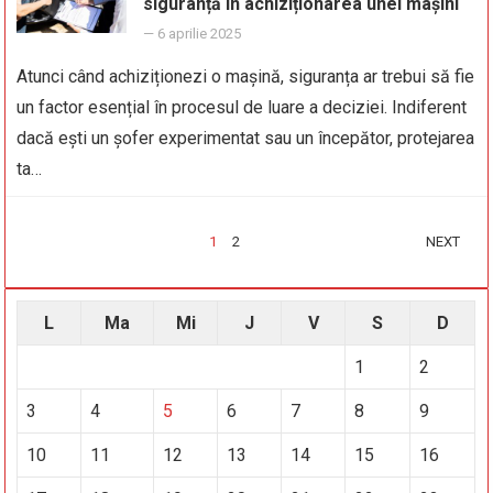
siguranță în achiziționarea unei mașini
—
6 aprilie 2025
Atunci când achiziționezi o mașină, siguranța ar trebui să fie
un factor esențial în procesul de luare a deciziei. Indiferent
dacă ești un șofer experimentat sau un începător, protejarea
ta…
PAGINAȚIE
1
2
NEXT
ARTICOLE
L
Ma
Mi
J
V
S
D
1
2
3
4
5
6
7
8
9
10
11
12
13
14
15
16