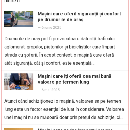
dintre o…
Mașini care oferă siguranță și confort
pe drumurile de oraș
—
6 iunie 2025
Drumurile de oraș pot fi provocatoare datorită traficului
aglomerat, gropilor, pietonilor și bicicliștilor care împart
strada cu șoferii. În acest context, o mașină care oferă
atât siguranță, cât și confort, este esențială…
Mașini care îți oferă cea mai bună
valoare pe termen lung
—
6 mai 2025
Atunci când achiziționezi o mașină, valoarea sa pe termen
lung este un factor esențial de luat în considerare. Valoarea
unei mașini nu se măsoară doar prin prețul de achiziție, ci…