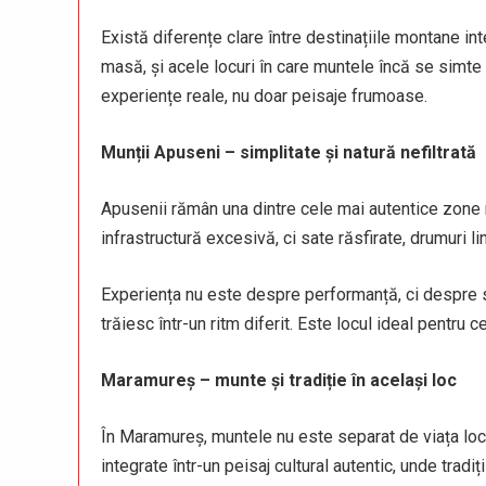
Există diferențe clare între destinațiile montane in
masă, și acele locuri în care muntele încă se simte au
experiențe reale, nu doar peisaje frumoase.
Munții Apuseni – simplitate și natură nefiltrată
Apusenii rămân una dintre cele mai autentice zone 
infrastructură excesivă, ci sate răsfirate, drumuri li
Experiența nu este despre performanță, ci despre 
trăiesc într-un ritm diferit. Este locul ideal pentru c
Maramureș – munte și tradiție în același loc
În Maramureș, muntele nu este separat de viața local
integrate într-un peisaj cultural autentic, unde tradiți