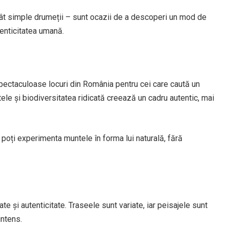
ât simple drumeții – sunt ocazii de a descoperi un mod de
enticitatea umană.
spectaculoase locuri din România pentru cei care caută un
tele și biodiversitatea ridicată creează un cadru autentic, mai
 poți experimenta muntele în forma lui naturală, fără
ate și autenticitate. Traseele sunt variate, iar peisajele sunt
intens.