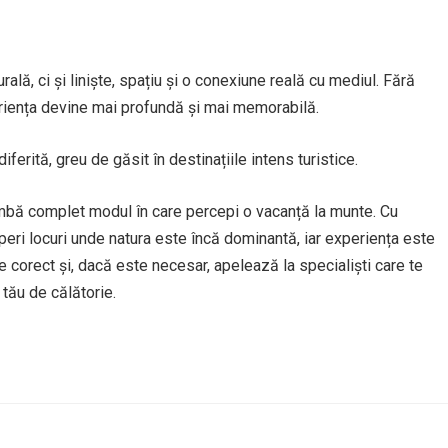
ă, ci și liniște, spațiu și o conexiune reală cu mediul. Fără
riența devine mai profundă și mai memorabilă.
diferită, greu de găsit în destinațiile intens turistice.
imbă complet modul în care percepi o vacanță la munte. Cu
peri locuri unde natura este încă dominantă, iar experiența este
 corect și, dacă este necesar, apelează la specialiști care te
 tău de călătorie.