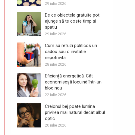
29 iulie 2026
De ce obiectele gratuite pot
ajunge să te coste timp și
spațiu
29 iulie 2026
Cum să refuzi politicos un
cadou sau o invitație
nepotrivită
28 iulie 2026
Eficiență energetică: Cât
economisești locuind într-un
bloc nou
22 iulie 2026
Creionul bej poate lumina
privirea mai natural decât albul
optic
20 iulie 2026