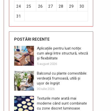
24
25
26
27
28
29
30
31
POSTĂRI RECENTE
Aplicațiile pentru luat notițe:
cum alegi între structură, viteză
și flexibilitate
5 august 2026
Balconul cu plante comestibile:
verdeață frumoasă, utilă și
ușor de îngrijit
30 iulie 2026
Texturile mate arată mai
moderne când sunt combinate
cu zone discret luminoase