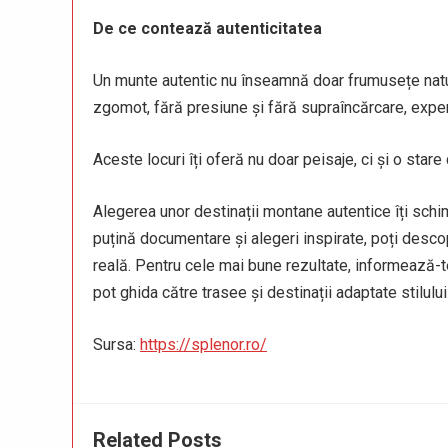
De ce contează autenticitatea
Un munte autentic nu înseamnă doar frumusețe natural
zgomot, fără presiune și fără supraîncărcare, expe
Aceste locuri îți oferă nu doar peisaje, ci și o stare 
Alegerea unor destinații montane autentice îți sch
puțină documentare și alegeri inspirate, poți desco
reală. Pentru cele mai bune rezultate, informează-te
pot ghida către trasee și destinații adaptate stilului
Sursa:
https://splenor.ro/
Related Posts