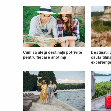
Cum să alegi destinații potrivite
Destinații 
pentru fiecare anotimp
caută tihn
experiențe