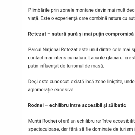
Plimbările prin zonele montane devin mai mult dec
viață. Este o experiență care combină natura cu aut
Retezat – natură pură și mai puțin compromisă
Parcul Național Retezat este unul dintre cele mai 
contact mai intens cu natura. Lacurile glaciare, cres
puțin influențat de turismul de masă.
Deși este cunoscut, există încă zone liniștite, unde
aglomerație excesivă.
Rodnei – echilibru între accesibil și sălbatic
Munții Rodnei oferă un echilibru rar între accesibilit
spectaculoase, dar fără să fie dominate de turism 