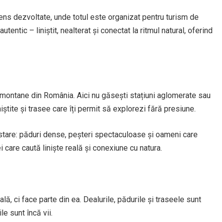
tens dezvoltate, unde totul este organizat pentru turism de
tentic – liniștit, nealterat și conectat la ritmul natural, oferind
montane din România. Aici nu găsești stațiuni aglomerate sau
niștite și trasee care îți permit să explorezi fără presiune.
stare: păduri dense, peșteri spectaculoase și oameni care
ei care caută liniște reală și conexiune cu natura.
ă, ci face parte din ea. Dealurile, pădurile și traseele sunt
ile sunt încă vii.