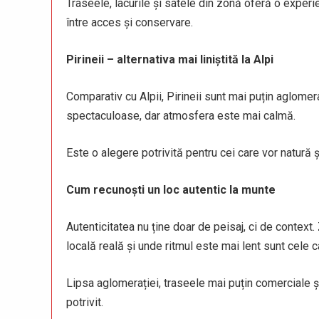
Traseele, lacurile și satele din zonă oferă o experie
între acces și conservare.
Pirineii – alternativa mai liniștită la Alpi
Comparativ cu Alpii, Pirineii sunt mai puțin aglomer
spectaculoase, dar atmosfera este mai calmă.
Este o alegere potrivită pentru cei care vor natură ș
Cum recunoști un loc autentic la munte
Autenticitatea nu ține doar de peisaj, ci de contex
locală reală și unde ritmul este mai lent sunt cele 
Lipsa aglomerației, traseele mai puțin comerciale și i
potrivit.