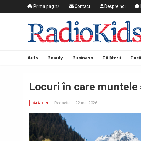
Prima pagină
Contact
Despre noi
Auto
Beauty
Business
Călătorii
Casă
Locuri în care muntele
Redacția
—
22 mai 2026
CĂLĂTORII