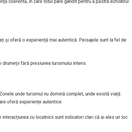
nță coerentă, în care totul pare gândit pentru a păstra echilibrul
ați și oferă o experiență mai autentică. Peisajele sunt la fel de
i drumeții fără presiunea turismului intens.
t. Zonele unde turismul nu domină complet, unde există viață
care oferă experiențe autentice.
nteracțiunea cu localnicii sunt indicatori clari că ai ales un loc