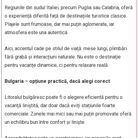
Regiunile din sudul Italiei, precum Puglia sau Calabria, oferă
o experiență diferită față de destinațiile turistice clasice.
Plajele sunt frumoase, dar mai puțin aglomerate, iar
atmosfera este una autentică.
Aici, accentul cade pe stilul de viață: mese lungi, plimbări
fără grabă și interacțiuni naturale. Nu este o destinație
pentru vacanțe dinamice, ci pentru relaxare reală.
Bulgaria – opțiune practică, dacă alegi corect
Litoralul bulgăresc poate fi o alegere eficientă pentru o
vacanță liniștită, dar doar dacă eviți stațiunile foarte
comerciale. Zonele mai mici sau mai puțin promovate oferă
un echilibru bun între confort și liniște.