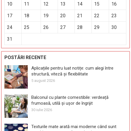
10
11
12
13
14
15
16
17
18
19
20
21
22
23
24
25
26
27
28
29
30
31
POSTĂRI RECENTE
Aplicațiile pentru luat notițe: cum alegi între
structură, viteză și flexibilitate
5 august 2026
Balconul cu plante comestibile: verdeață
frumoasă, utilă și ușor de îngrijit
30 iulie 2026
Texturile mate arată mai moderne când sunt