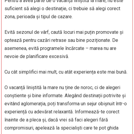
Pentru a avea parte de o vacanță liniștită la mare, nu este
suficient să alegi o destinație, ci trebuie să alegi corect
zona, perioada și tipul de cazare.
Evită sezonul de vârf, caută locuri mai puțin promovate și
optează pentru cazări retrase sau bine poziționate. De
asemenea, evită programele încărcate – marea nu are
nevoie de planificare excesivă.
Cu cât simplifici mai mult, cu atât experiența este mai bună.
O vacanță liniștită la mare nu ține de noroc, ci de alegeri
conștiente și bine informate. Alegând destinații potrivite și
evitând aglomerația, poți transforma un sejur obișnuit într-o
experiență cu adevărat relaxantă. Informează-te corect
înainte de a pleca și, dacă vrei să faci alegeri fără
compromisuri, apelează la specialiști care te pot ghida