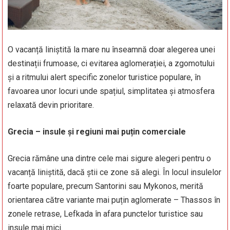
O vacanță liniștită la mare nu înseamnă doar alegerea unei
destinații frumoase, ci evitarea aglomerației, a zgomotului
și a ritmului alert specific zonelor turistice populare, în
favoarea unor locuri unde spațiul, simplitatea și atmosfera
relaxată devin prioritare.
Grecia – insule și regiuni mai puțin comerciale
Grecia rămâne una dintre cele mai sigure alegeri pentru o
vacanță liniștită, dacă știi ce zone să alegi. În locul insulelor
foarte populare, precum Santorini sau Mykonos, merită
orientarea către variante mai puțin aglomerate – Thassos în
zonele retrase, Lefkada în afara punctelor turistice sau
insule mai mici.