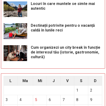
Locuri în care muntele se simte mai
autentic
Destinații potrivite pentru o vacanță
caldă în lunile reci
Cum organizezi un city break în funcție
de interesul tău (istorie, gastronomie,
cultură)
L
Ma
Mi
J
V
S
D
1
2
3
4
5
6
7
8
9