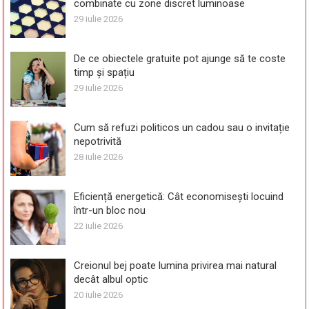
combinate cu zone discret luminoase
29 iulie 2026
De ce obiectele gratuite pot ajunge să te coste
timp și spațiu
29 iulie 2026
Cum să refuzi politicos un cadou sau o invitație
nepotrivită
28 iulie 2026
Eficiență energetică: Cât economisești locuind
într-un bloc nou
22 iulie 2026
Creionul bej poate lumina privirea mai natural
decât albul optic
20 iulie 2026