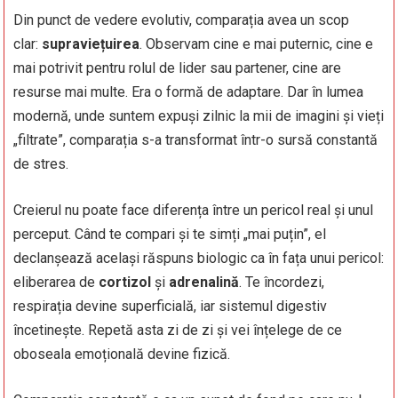
Din punct de vedere evolutiv, comparația avea un scop
clar:
supraviețuirea
. Observam cine e mai puternic, cine e
mai potrivit pentru rolul de lider sau partener, cine are
resurse mai multe. Era o formă de adaptare. Dar în lumea
modernă, unde suntem expuși zilnic la mii de imagini și vieți
„filtrate”, comparația s-a transformat într-o sursă constantă
de stres.
Creierul nu poate face diferența între un pericol real și unul
perceput. Când te compari și te simți „mai puțin”, el
declanșează același răspuns biologic ca în fața unui pericol:
eliberarea de
cortizol
și
adrenalină
. Te încordezi,
respirația devine superficială, iar sistemul digestiv
încetinește. Repetă asta zi de zi și vei înțelege de ce
oboseala emoțională devine fizică.