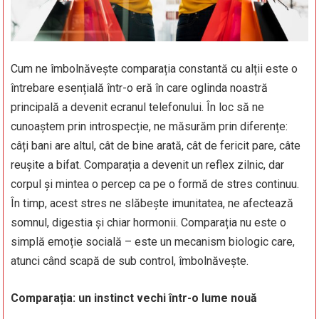
Cum ne îmbolnăvește comparația constantă cu alții este o
întrebare esențială într-o eră în care oglinda noastră
principală a devenit ecranul telefonului. În loc să ne
cunoaștem prin introspecție, ne măsurăm prin diferențe:
câți bani are altul, cât de bine arată, cât de fericit pare, câte
reușite a bifat. Comparația a devenit un reflex zilnic, dar
corpul și mintea o percep ca pe o formă de stres continuu.
În timp, acest stres ne slăbește imunitatea, ne afectează
somnul, digestia și chiar hormonii. Comparația nu este o
simplă emoție socială – este un mecanism biologic care,
atunci când scapă de sub control, îmbolnăvește.
Comparația: un instinct vechi într-o lume nouă