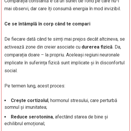
Comparația constantă e ca un sunet de fond pe care nu-l
mai observi, dar care îți consumă energia în mod invizibil.
Ce se întâmplă în corp când te compari
De fiecare dată când te simți mai prejos decât altcineva, se
activează zone din creier asociate cu
durerea fizică
. Da,
comparația doare – la propriu. Aceleași regiuni neuronale
implicate în suferința fizică sunt implicate și în disconfortul
social.
Pe termen lung, acest proces:
Crește cortizolul
, hormonul stresului, care perturbă
somnul și imunitatea;
Reduce serotonina
, afectând starea de bine și
echilibrul emoțional;