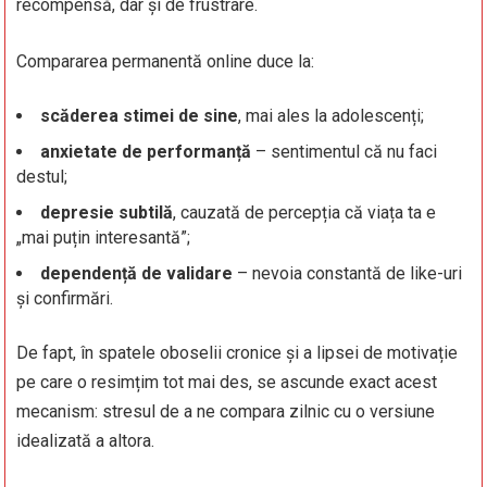
recompensă, dar și de frustrare.
Compararea permanentă online duce la:
scăderea stimei de sine
, mai ales la adolescenți;
anxietate de performanță
– sentimentul că nu faci
destul;
depresie subtilă
, cauzată de percepția că viața ta e
„mai puțin interesantă”;
dependență de validare
– nevoia constantă de like-uri
și confirmări.
De fapt, în spatele oboselii cronice și a lipsei de motivație
pe care o resimțim tot mai des, se ascunde exact acest
mecanism: stresul de a ne compara zilnic cu o versiune
idealizată a altora.