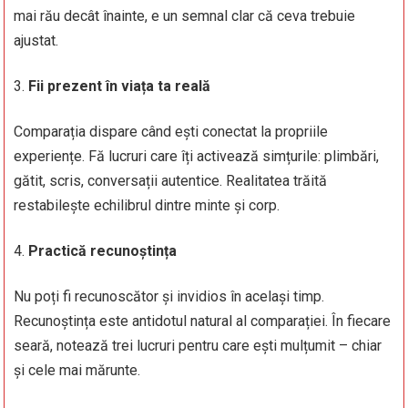
mai rău decât înainte, e un semnal clar că ceva trebuie
ajustat.
Fii prezent în viața ta reală
Comparația dispare când ești conectat la propriile
experiențe. Fă lucruri care îți activează simțurile: plimbări,
gătit, scris, conversații autentice. Realitatea trăită
restabilește echilibrul dintre minte și corp.
Practică recunoștința
Nu poți fi recunoscător și invidios în același timp.
Recunoștința este antidotul natural al comparației. În fiecare
seară, notează trei lucruri pentru care ești mulțumit – chiar
și cele mai mărunte.