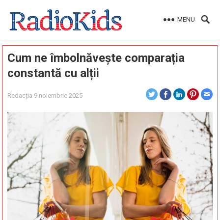
MENU
Cum ne îmbolnăvește comparația
constantă cu alții
Redacția
9 noiembrie 2025