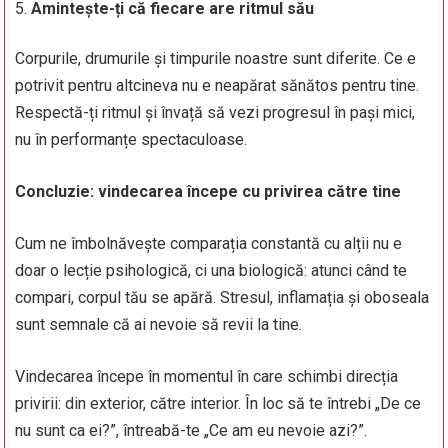
Amintește-ți că fiecare are ritmul său
Corpurile, drumurile și timpurile noastre sunt diferite. Ce e
potrivit pentru altcineva nu e neapărat sănătos pentru tine.
Respectă-ți ritmul și învață să vezi progresul în pași mici,
nu în performanțe spectaculoase.
Concluzie: vindecarea începe cu privirea către tine
Cum ne îmbolnăvește comparația constantă cu alții nu e
doar o lecție psihologică, ci una biologică: atunci când te
compari, corpul tău se apără. Stresul, inflamația și oboseala
sunt semnale că ai nevoie să revii la tine.
Vindecarea începe în momentul în care schimbi direcția
privirii: din exterior, către interior. În loc să te întrebi „De ce
nu sunt ca ei?”, întreabă-te „Ce am eu nevoie azi?”.