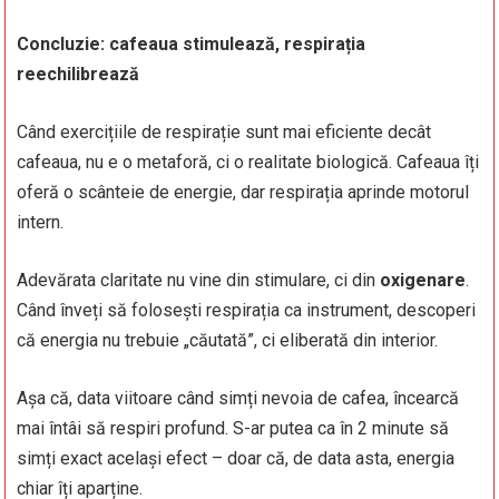
Concluzie: cafeaua stimulează, respirația
reechilibrează
Când exercițiile de respirație sunt mai eficiente decât
cafeaua, nu e o metaforă, ci o realitate biologică. Cafeaua îți
oferă o scânteie de energie, dar respirația aprinde motorul
intern.
Adevărata claritate nu vine din stimulare, ci din
oxigenare
.
Când înveți să folosești respirația ca instrument, descoperi
că energia nu trebuie „căutată”, ci eliberată din interior.
Așa că, data viitoare când simți nevoia de cafea, încearcă
mai întâi să respiri profund. S-ar putea ca în 2 minute să
simți exact același efect – doar că, de data asta, energia
chiar îți aparține.