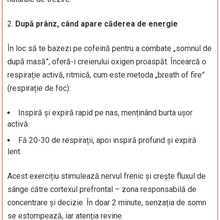
După prânz, când apare căderea de energie
În loc să te bazezi pe cofeină pentru a combate „somnul de
după masă”, oferă-i creierului oxigen proaspăt. Încearcă o
respirație activă, ritmică, cum este metoda „breath of fire”
(respirație de foc):
Inspiră și expiră rapid pe nas, menținând burta ușor
activă.
Fă 20-30 de respirații, apoi inspiră profund și expiră
lent.
Acest exercițiu stimulează nervul frenic și crește fluxul de
sânge către cortexul prefrontal – zona responsabilă de
concentrare și decizie. În doar 2 minute, senzația de somn
se estompează, iar atenția revine.