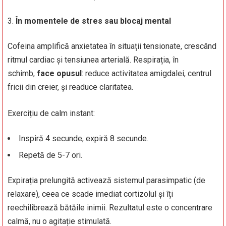
În momentele de stres sau blocaj mental
Cofeina amplifică anxietatea în situații tensionate, crescând
ritmul cardiac și tensiunea arterială. Respirația, în
schimb,
face opusul
: reduce activitatea amigdalei, centrul
fricii din creier, și readuce claritatea.
Exercițiu de calm instant:
Inspiră 4 secunde, expiră 8 secunde.
Repetă de 5-7 ori.
Expirația prelungită activează sistemul parasimpatic (de
relaxare), ceea ce scade imediat cortizolul și îți
reechilibrează bătăile inimii. Rezultatul este o concentrare
calmă, nu o agitație stimulată.