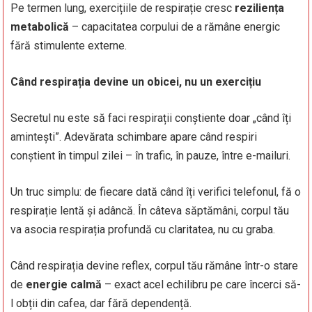
Pe termen lung, exercițiile de respirație cresc
reziliența
metabolică
– capacitatea corpului de a rămâne energic
fără stimulente externe.
Când respirația devine un obicei, nu un exercițiu
Secretul nu este să faci respirații conștiente doar „când îți
amintești”. Adevărata schimbare apare când respiri
conștient în timpul zilei – în trafic, în pauze, între e-mailuri.
Un truc simplu: de fiecare dată când îți verifici telefonul, fă o
respirație lentă și adâncă. În câteva săptămâni, corpul tău
va asocia respirația profundă cu claritatea, nu cu graba.
Când respirația devine reflex, corpul tău rămâne într-o stare
de
energie calmă
– exact acel echilibru pe care încerci să-
l obții din cafea, dar fără dependență.