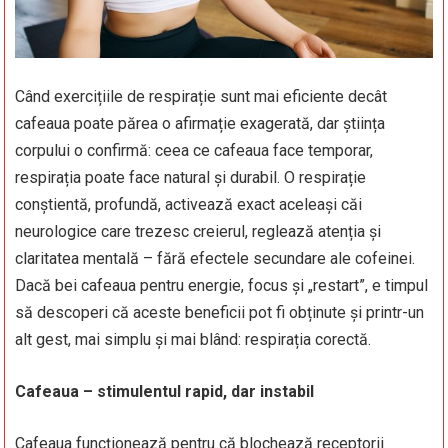
Când exercițiile de respirație sunt mai eficiente decât
cafeaua poate părea o afirmație exagerată, dar știința
corpului o confirmă: ceea ce cafeaua face temporar,
respirația poate face natural și durabil. O respirație
conștientă, profundă, activează exact aceleași căi
neurologice care trezesc creierul, reglează atenția și
claritatea mentală – fără efectele secundare ale cofeinei.
Dacă bei cafeaua pentru energie, focus și „restart”, e timpul
să descoperi că aceste beneficii pot fi obținute și printr-un
alt gest, mai simplu și mai blând: respirația corectă.
Cafeaua – stimulentul rapid, dar instabil
Cafeaua funcționează pentru că blochează receptorii