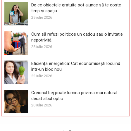
De ce obiectele gratuite pot ajunge să te coste
timp și spațiu
29 iulie 2026
Cum să refuzi politicos un cadou sau o invitație
nepotrivită
28 iulie 2026
Eficiență energetică: Cât economisești locuind
într-un bloc nou
22 iulie 2026
Creionul bej poate lumina privirea mai natural
decât albul optic
20 iulie 2026