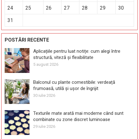
24
25
26
27
28
29
30
31
POSTĂRI RECENTE
Aplicațiile pentru luat notițe: cum alegi între
structură, viteză și flexibilitate
5 august 2026
Balconul cu plante comestibile: verdeață
frumoasă, utilă și ușor de îngrijit
30 iulie 2026
Texturile mate arată mai moderne când sunt
combinate cu zone discret luminoase
29 iulie 2026