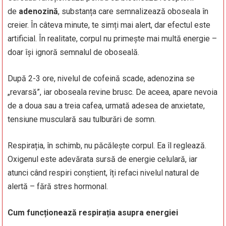
de
adenozină
, substanța care semnalizează oboseala în
creier. În câteva minute, te simți mai alert, dar efectul este
artificial. În realitate, corpul nu primește mai multă energie –
doar își ignoră semnalul de oboseală.
După 2-3 ore, nivelul de cofeină scade, adenozina se
„revarsă”, iar oboseala revine brusc. De aceea, apare nevoia
de a doua sau a treia cafea, urmată adesea de anxietate,
tensiune musculară sau tulburări de somn.
Respirația, în schimb, nu păcălește corpul. Ea îl reglează.
Oxigenul este adevărata sursă de energie celulară, iar
atunci când respiri conștient, îți refaci nivelul natural de
alertă – fără stres hormonal.
Cum funcționează respirația asupra energiei