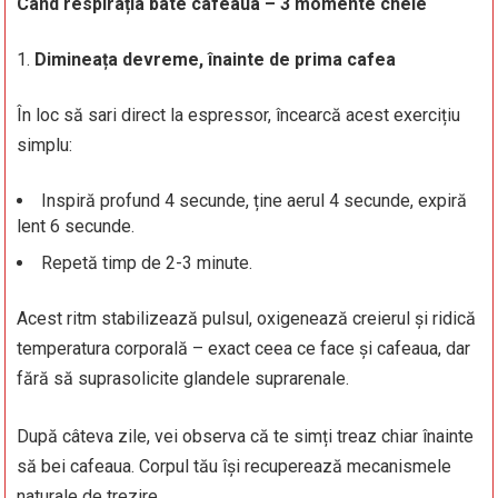
Când respirația bate cafeaua – 3 momente cheie
Dimineața devreme, înainte de prima cafea
În loc să sari direct la espressor, încearcă acest exercițiu
simplu:
Inspiră profund 4 secunde, ține aerul 4 secunde, expiră
lent 6 secunde.
Repetă timp de 2-3 minute.
Acest ritm stabilizează pulsul, oxigenează creierul și ridică
temperatura corporală – exact ceea ce face și cafeaua, dar
fără să suprasolicite glandele suprarenale.
După câteva zile, vei observa că te simți treaz chiar înainte
să bei cafeaua. Corpul tău își recuperează mecanismele
naturale de trezire.