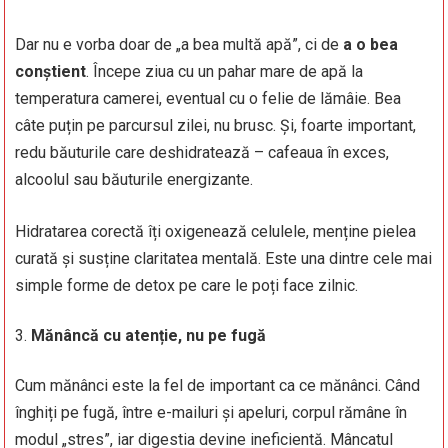
Dar nu e vorba doar de „a bea multă apă”, ci de
a o bea
conștient
. Începe ziua cu un pahar mare de apă la
temperatura camerei, eventual cu o felie de lămâie. Bea
câte puțin pe parcursul zilei, nu brusc. Și, foarte important,
redu băuturile care deshidratează – cafeaua în exces,
alcoolul sau băuturile energizante.
Hidratarea corectă îți oxigenează celulele, menține pielea
curată și susține claritatea mentală. Este una dintre cele mai
simple forme de detox pe care le poți face zilnic.
Mănâncă cu atenție, nu pe fugă
Cum mănânci este la fel de important ca ce mănânci. Când
înghiți pe fugă, între e-mailuri și apeluri, corpul rămâne în
modul „stres”, iar digestia devine ineficientă. Mâncatul