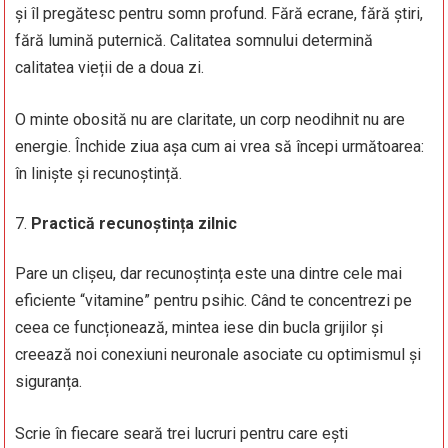
și îl pregătesc pentru somn profund. Fără ecrane, fără știri,
fără lumină puternică. Calitatea somnului determină
calitatea vieții de a doua zi.
O minte obosită nu are claritate, un corp neodihnit nu are
energie. Închide ziua așa cum ai vrea să începi următoarea:
în liniște și recunoștință.
Practică recunoștința zilnic
Pare un clișeu, dar recunoștința este una dintre cele mai
eficiente “vitamine” pentru psihic. Când te concentrezi pe
ceea ce funcționează, mintea iese din bucla grijilor și
creează noi conexiuni neuronale asociate cu optimismul și
siguranța.
Scrie în fiecare seară trei lucruri pentru care ești