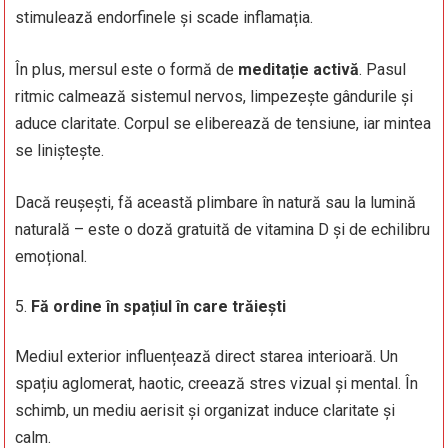
stimulează endorfinele și scade inflamația.
În plus, mersul este o formă de
meditație activă
. Pasul
ritmic calmează sistemul nervos, limpezește gândurile și
aduce claritate. Corpul se eliberează de tensiune, iar mintea
se liniștește.
Dacă reușești, fă această plimbare în natură sau la lumină
naturală – este o doză gratuită de vitamina D și de echilibru
emoțional.
Fă ordine în spațiul în care trăiești
Mediul exterior influențează direct starea interioară. Un
spațiu aglomerat, haotic, creează stres vizual și mental. În
schimb, un mediu aerisit și organizat induce claritate și
calm.