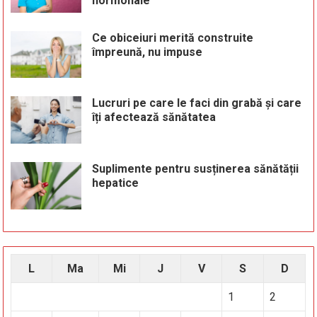
hormonale
Ce obiceiuri merită construite
împreună, nu impuse
Lucruri pe care le faci din grabă și care
îți afectează sănătatea
Suplimente pentru susținerea sănătății
hepatice
L
Ma
Mi
J
V
S
D
1
2