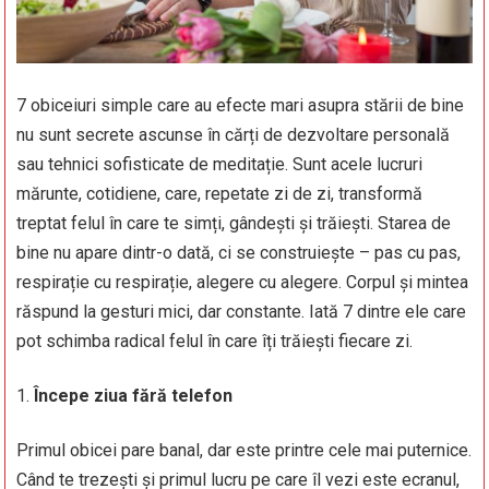
7 obiceiuri simple care au efecte mari asupra stării de bine
nu sunt secrete ascunse în cărți de dezvoltare personală
sau tehnici sofisticate de meditație. Sunt acele lucruri
mărunte, cotidiene, care, repetate zi de zi, transformă
treptat felul în care te simți, gândești și trăiești. Starea de
bine nu apare dintr-o dată, ci se construiește – pas cu pas,
respirație cu respirație, alegere cu alegere. Corpul și mintea
răspund la gesturi mici, dar constante. Iată 7 dintre ele care
pot schimba radical felul în care îți trăiești fiecare zi.
Începe ziua fără telefon
Primul obicei pare banal, dar este printre cele mai puternice.
Când te trezești și primul lucru pe care îl vezi este ecranul,