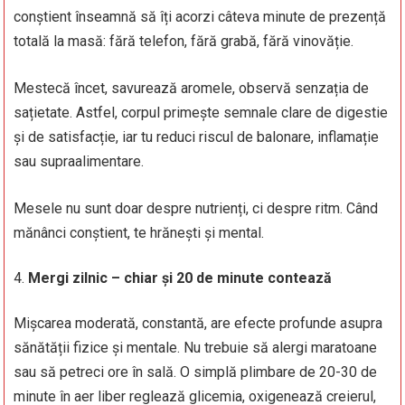
conștient înseamnă să îți acorzi câteva minute de prezență
totală la masă: fără telefon, fără grabă, fără vinovăție.
Mestecă încet, savurează aromele, observă senzația de
sațietate. Astfel, corpul primește semnale clare de digestie
și de satisfacție, iar tu reduci riscul de balonare, inflamație
sau supraalimentare.
Mesele nu sunt doar despre nutrienți, ci despre ritm. Când
mănânci conștient, te hrănești și mental.
Mergi zilnic – chiar și 20 de minute contează
Mișcarea moderată, constantă, are efecte profunde asupra
sănătății fizice și mentale. Nu trebuie să alergi maratoane
sau să petreci ore în sală. O simplă plimbare de 20-30 de
minute în aer liber reglează glicemia, oxigenează creierul,