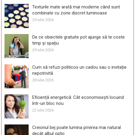
Texturile mate arată mai moderne când sunt
combinate cu zone discret luminoase
29 iulie 2026
De ce obiectele gratuite pot ajunge să te coste
timp și spațiu
29 iulie 2026
Cum să refuzi politicos un cadou sau o invitație
nepotrivită
28 iulie 2026
Eficiență energetică: Cât economisești locuind
într-un bloc nou
22 iulie 2026
Creionul bej poate lumina privirea mai natural
decât albul optic