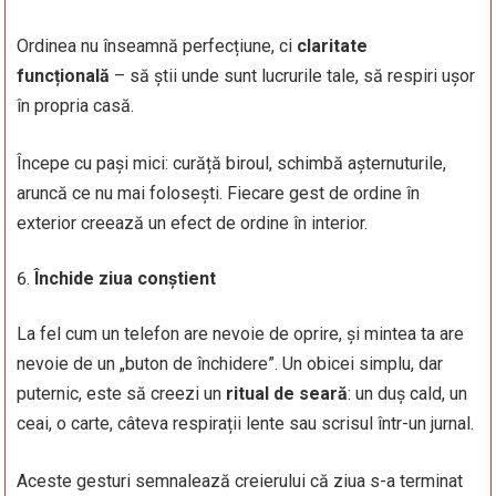
Ordinea nu înseamnă perfecțiune, ci
claritate
funcțională
– să știi unde sunt lucrurile tale, să respiri ușor
în propria casă.
Începe cu pași mici: curăță biroul, schimbă așternuturile,
aruncă ce nu mai folosești. Fiecare gest de ordine în
exterior creează un efect de ordine în interior.
Închide ziua conștient
La fel cum un telefon are nevoie de oprire, și mintea ta are
nevoie de un „buton de închidere”. Un obicei simplu, dar
puternic, este să creezi un
ritual de seară
: un duș cald, un
ceai, o carte, câteva respirații lente sau scrisul într-un jurnal.
Aceste gesturi semnalează creierului că ziua s-a terminat