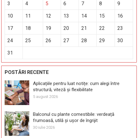
3
4
5
6
7
8
9
10
11
12
13
14
15
16
17
18
19
20
21
22
23
24
25
26
27
28
29
30
31
POSTĂRI RECENTE
Aplicațiile pentru luat notițe: cum alegi între
structură, viteză și flexibilitate
5 august 2026
Balconul cu plante comestibile: verdeață
frumoasă, utilă și ușor de îngrijit
30 iulie 2026