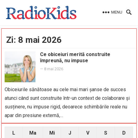
MENU
Zi:
8 mai 2026
Ce obiceiuri merită construite
împreună, nu impuse
—
8 mai 2026
Obiceiurile sănătoase au cele mai mari șanse de succes
atunci când sunt construite într-un context de colaborare și
susținere, nu impuse rigid, deoarece schimbările reale nu
apar din presiune externă,…
L
Ma
Mi
J
V
S
D