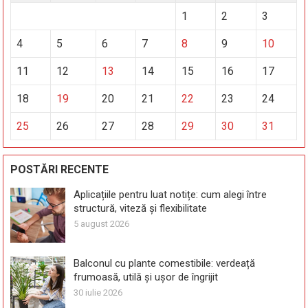
1
2
3
4
5
6
7
8
9
10
11
12
13
14
15
16
17
18
19
20
21
22
23
24
25
26
27
28
29
30
31
POSTĂRI RECENTE
Aplicațiile pentru luat notițe: cum alegi între
structură, viteză și flexibilitate
5 august 2026
Balconul cu plante comestibile: verdeață
frumoasă, utilă și ușor de îngrijit
30 iulie 2026