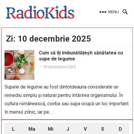
MENU
Zi:
10 decembrie 2025
Cum să îți îmbunătățești sănătatea cu
supe de legume
—
10 decembrie 2025
Supele de legume au fost dintotdeauna considerate un
remediu simplu și natural pentru întărirea organismului. În
cultura românească, ciorba sau supa ocupă un loc important
în meniul zilnic, iar pe…
L
Ma
Mi
J
V
S
D