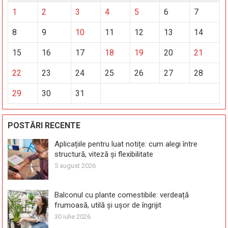
1
2
3
4
5
6
7
8
9
10
11
12
13
14
15
16
17
18
19
20
21
22
23
24
25
26
27
28
29
30
31
POSTĂRI RECENTE
Aplicațiile pentru luat notițe: cum alegi între
structură, viteză și flexibilitate
5 august 2026
Balconul cu plante comestibile: verdeață
frumoasă, utilă și ușor de îngrijit
30 iulie 2026