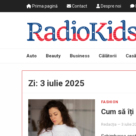
Prima pagină
Contact
Despre noi
Auto
Beauty
Business
Călătorii
Casă
Zi:
3 iulie 2025
FASHION
Cum să îți
Redacția
—
3 iulie 2