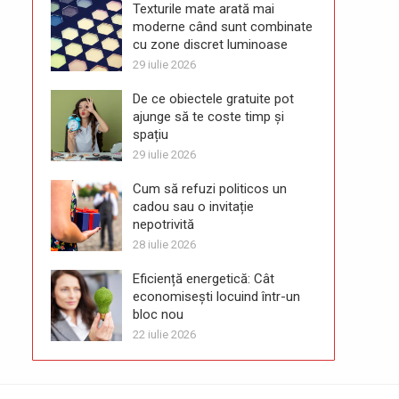
Texturile mate arată mai
moderne când sunt combinate
cu zone discret luminoase
29 iulie 2026
De ce obiectele gratuite pot
ajunge să te coste timp și
spațiu
29 iulie 2026
Cum să refuzi politicos un
cadou sau o invitație
nepotrivită
28 iulie 2026
Eficiență energetică: Cât
economisești locuind într-un
bloc nou
22 iulie 2026