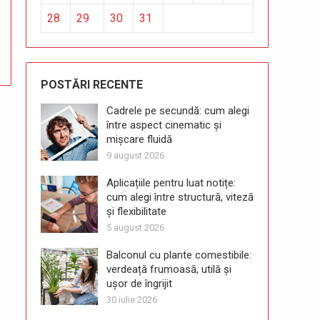
28
29
30
31
POSTĂRI RECENTE
Cadrele pe secundă: cum alegi
între aspect cinematic și
mișcare fluidă
9 august 2026
Aplicațiile pentru luat notițe:
cum alegi între structură, viteză
și flexibilitate
5 august 2026
Balconul cu plante comestibile:
verdeață frumoasă, utilă și
ușor de îngrijit
30 iulie 2026