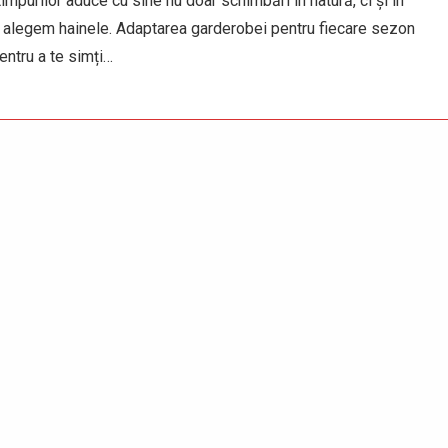
mpurilor aduce cu sine nu doar schimbări în natură, ci și în
 alegem hainele. Adaptarea garderobei pentru fiecare sezon
entru a te simți…