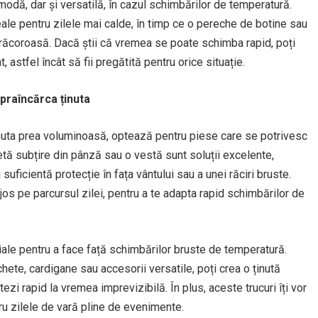
modă, dar și versatilă, în cazul schimbărilor de temperatură.
eale pentru zilele mai calde, în timp ce o pereche de botine sau
 răcoroasă. Dacă știi că vremea se poate schimba rapid, poți
 astfel încât să fii pregătită pentru orice situație.
praîncărca ținuta
inuta prea voluminoasă, optează pentru piese care se potrivesc
etă subțire din pânză sau o vestă sunt soluții excelente,
suficientă protecție în fața vântului sau a unei răciri bruste.
os pe parcursul zilei, pentru a te adapta rapid schimbărilor de
țiale pentru a face față schimbărilor bruste de temperatură.
hete, cardigane sau accesorii versatile, poți crea o ținută
tezi rapid la vremea imprevizibilă. În plus, aceste trucuri îți vor
ntru zilele de vară pline de evenimente.