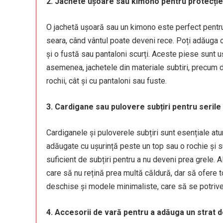
2. Jachete ușoare sau kimono pentru protecție
O jachetă ușoară sau un kimono este perfect pentru
seara, când vântul poate deveni rece. Poți adăuga 
și o fustă sau pantaloni scurți. Aceste piese sunt u
asemenea, jachetele din materiale subtiri, precum d
rochii, cât și cu pantaloni sau fuste.
3. Cardigane sau pulovere subțiri pentru seril
Cardiganele și puloverele subțiri sunt esențiale atun
adăugate cu ușurință peste un top sau o rochie și s
suficient de subțiri pentru a nu deveni prea grele.
care să nu rețină prea multă căldură, dar să ofere to
deschise și modele minimaliste, care să se potrivea
4. Accesorii de vară pentru a adăuga un strat d