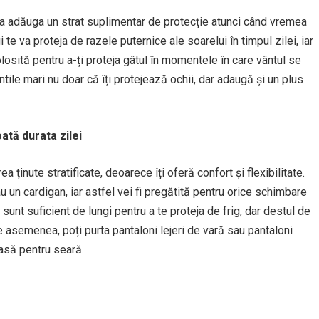
 a adăuga un strat suplimentar de protecție atunci când vremea
te va proteja de razele puternice ale soarelui în timpul zilei, iar
osită pentru a-ți proteja gâtul în momentele în care vântul se
ntile mari nu doar că îți protejează ochii, dar adaugă și un plus
ată durata zilei
a ținute stratificate, deoarece îți oferă confort și flexibilitate.
u un cardigan, iar astfel vei fi pregătită pentru orice schimbare
unt suficient de lungi pentru a te proteja de frig, dar destul de
 De asemenea, poți purta pantaloni lejeri de vară sau pantaloni
asă pentru seară.