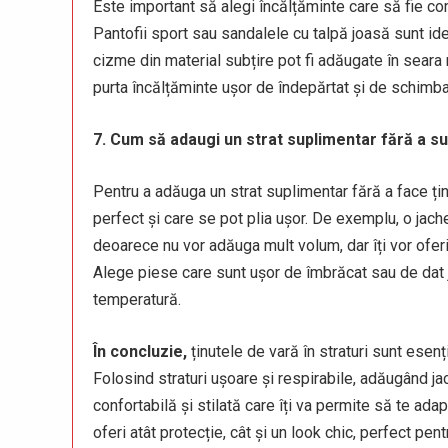
Este important să alegi încălțăminte care să fie co
Pantofii sport sau sandalele cu talpă joasă sunt id
cizme din material subțire pot fi adăugate în seara
purta încălțăminte ușor de îndepărtat și de schimbat,
7. Cum să adaugi un strat suplimentar fără a su
Pentru a adăuga un strat suplimentar fără a face ț
perfect și care se pot plia ușor. De exemplu, o jach
deoarece nu vor adăuga mult volum, dar îți vor oferi 
Alege piese care sunt ușor de îmbrăcat sau de dat j
temperatură.
În concluzie,
ținutele de vară în straturi sunt esen
Folosind straturi ușoare și respirabile, adăugând jac
confortabilă și stilată care îți va permite să te adap
oferi atât protecție, cât și un look chic, perfect pe