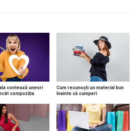
ala contează uneori
Cum recunoști un material bun
ecât compoziția
înainte să cumperi