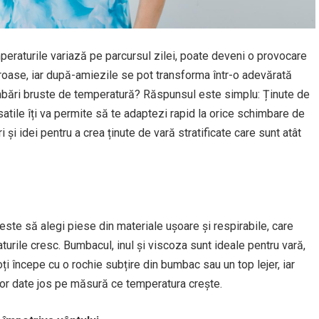
eraturile variază pe parcursul zilei, poate deveni o provocare
coroase, iar după-amiezile se pot transforma într-o adevărată
mbări bruste de temperatură? Răspunsul este simplu: Ținute de
satile îți va permite să te adaptezi rapid la orice schimbare de
i și idei pentru a crea ținute de vară stratificate care sunt atât
 este să alegi piese din materiale ușoare și respirabile, care
aturile cresc. Bumbacul, inul și viscoza sunt ideale pentru vară,
ți începe cu o rochie subțire din bumbac sau un top lejer, iar
șor date jos pe măsură ce temperatura crește.