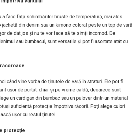
 împotriva vântului
 a face față schimbărilor bruste de temperatură, mai ales
o jachetă din denim sau un kimono colorat peste un top de vară
șor de dat jos și nu te vor face să te simți incomod. De
enimul sau bumbacul, sunt versatile și pot fi asortate atât cu
e răcoroase
ci când vine vorba de ținutele de vară în straturi. Ele pot fi
unt ușor de purtat, chiar și pe vreme caldă, deoarece sunt
 Alege un cardigan din bumbac sau un pulover dintr-un material
tuși suficientă protecție împotriva răcorii. Poți alege culori
scă ușor cu restul ținutei.
e protecție