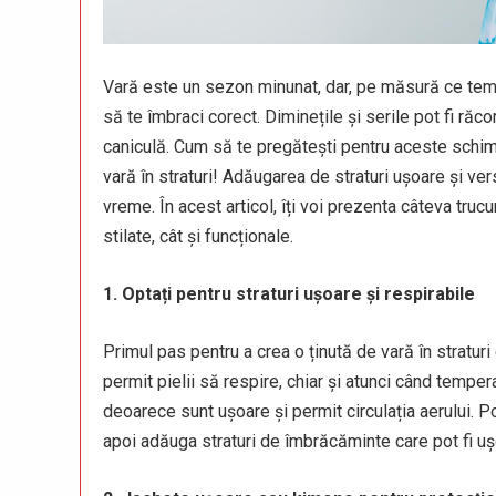
Vară este un sezon minunat, dar, pe măsură ce temp
să te îmbraci corect. Diminețile și serile pot fi ră
caniculă. Cum să te pregătești pentru aceste schi
vară în straturi! Adăugarea de straturi ușoare și ver
vreme. În acest articol, îți voi prezenta câteva trucur
stilate, cât și funcționale.
1. Optați pentru straturi ușoare și respirabile
Primul pas pentru a crea o ținută de vară în straturi
permit pielii să respire, chiar și atunci când temper
deoarece sunt ușoare și permit circulația aerului. Po
apoi adăuga straturi de îmbrăcăminte care pot fi u