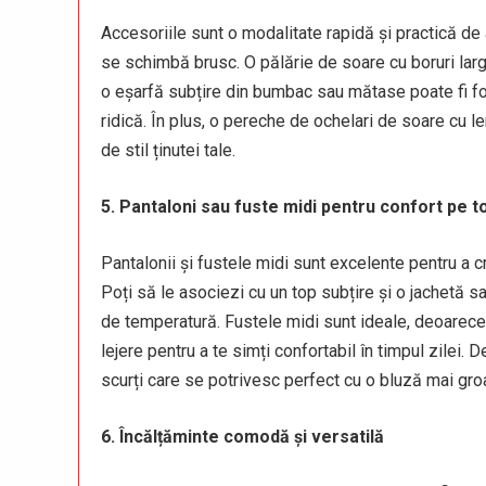
Accesoriile sunt o modalitate rapidă și practică de
se schimbă brusc. O pălărie de soare cu boruri largi 
o eșarfă subțire din bumbac sau mătase poate fi fol
ridică. În plus, o pereche de ochelari de soare cu le
de stil ținutei tale.
5. Pantaloni sau fuste midi pentru confort pe to
Pantalonii și fustele midi sunt excelente pentru a cre
Poți să le asociezi cu un top subțire și o jachetă sa
de temperatură. Fustele midi sunt ideale, deoarece s
lejere pentru a te simți confortabil în timpul zilei.
scurți care se potrivesc perfect cu o bluză mai gro
6. Încălțăminte comodă și versatilă