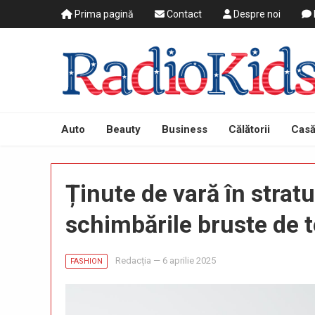
Prima pagină
Contact
Despre noi
Auto
Beauty
Business
Călătorii
Casă
Ținute de vară în stratu
schimbările bruste de 
Redacția
—
6 aprilie 2025
FASHION