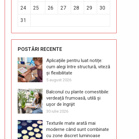
24
25
26
27
28
29
30
31
POSTĂRI RECENTE
Aplicațiile pentru luat notițe:
cum alegi între structură, viteză
și flexibilitate
5 august 2026
Balconul cu plante comestibile:
verdeață frumoasă, utilă și
ușor de îngrijit
30 iulie 2026
Texturile mate arată mai
moderne când sunt combinate
cu zone discret luminoase