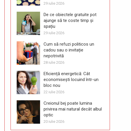
29 iulie 2026
De ce obiectele gratuite pot
ajunge să te coste timp și
spațiu
29 iulie 2026
Cum să refuzi politicos un
cadou sau o invitație
nepotrivită
28 iulie 2026
Eficiență energetică: Cât
economisești locuind într-un
bloc nou
22 iulie 2026
Creionul bej poate lumina
privirea mai natural decât albul
optic
20 iulie 2026