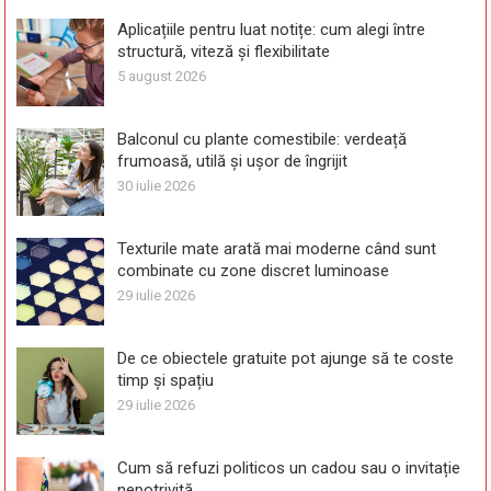
Aplicațiile pentru luat notițe: cum alegi între
structură, viteză și flexibilitate
5 august 2026
Balconul cu plante comestibile: verdeață
frumoasă, utilă și ușor de îngrijit
30 iulie 2026
Texturile mate arată mai moderne când sunt
combinate cu zone discret luminoase
29 iulie 2026
De ce obiectele gratuite pot ajunge să te coste
timp și spațiu
29 iulie 2026
Cum să refuzi politicos un cadou sau o invitație
nepotrivită