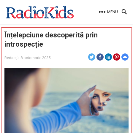
MENU
Înțelepciune descoperită prin
introspecție
Redacția
8 octombrie 2025