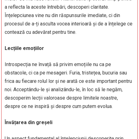
a reflecta la aceste întrebări, descoperi claritate.
Înțelepciunea vine nu din răspunsurile imediate, ci din
procesul de a-ți asculta vocea interioară și de a înțelege ce
contează cu adevărat pentru tine.
Lecțiile emoțiilor
Introspecția ne învață să privim emoțiile nu ca pe
obstacole, ci ca pe mesageri. Furia, tristețea, bucuria sau
frica au fiecare rolul lor și ne arată ce este important pentru
noi. Acceptându-le și analizându-le, în loc să le negăm,
descoperim lecții valoroase despre limitele noastre,
despre ce ne inspiră și despre cum putem evolua.
Învățarea din greșeli
Un aspect fundamental al înțelepciunii descoperite prin