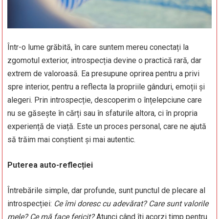
Într-o lume grăbită, în care suntem mereu conectați la
zgomotul exterior, introspecția devine o practică rară, dar
extrem de valoroasă. Ea presupune oprirea pentru a privi
spre interior, pentru a reflecta la propriile gânduri, emoții și
alegeri. Prin introspecție, descoperim o înțelepciune care
nu se găsește în cărți sau în sfaturile altora, ci în propria
experiență de viață. Este un proces personal, care ne ajută
să trăim mai conștient și mai autentic.
Puterea auto-reflecției
Întrebările simple, dar profunde, sunt punctul de plecare al
introspecției:
Ce îmi doresc cu adevărat? Care sunt valorile
mele? Ce mă face fericit?
Atunci când îți acorzi timp pentru