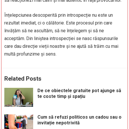
să reacționezi mai calm și mai autentic în fața provocărilor.
Înțelepciunea descoperită prin introspecție nu este un
rezultat imediat, ci o călătorie. Este procesul prin care
învățăm să ne ascultăm, să ne înțelegem și să ne
acceptăm. Din liniștea introspecției se nasc răspunsurile
care dau direcție vieții noastre și ne ajută să trăim cu mai
multă profunzime și sens.
Related Posts
De ce obiectele gratuite pot ajunge să
te coste timp și spațiu
Cum să refuzi politicos un cadou sau o
invitație nepotrivită