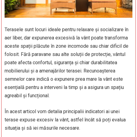
Terasele sunt locuri ideale pentru relaxare și socializare în
aer liber, dar expunerea excesivă la vânt poate transforma
aceste spații plăcute în zone incomode sau chiar dificil de
folosit. Fără paravane sau alte soluții de protecție, vântul
poate afecta confortul, siguranța și chiar durabilitatea
mobilierului și a amenajărilor terasei. Recunoașterea
semnelor care indică o expunere prea mare la vânt este
esențială pentru a interveni la timp și a asigura un spațiu
agreabil și funcțional.
În acest articol vom detalia principalii indicatori ai unei
terase expuse excesiv la vânt, astfel încât să poți evalua
situația și să iei măsurile necesare.