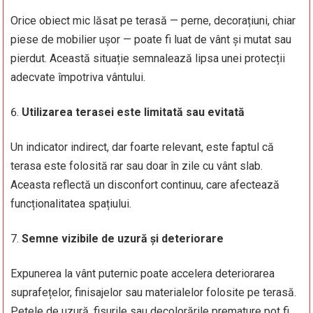
Orice obiect mic lăsat pe terasă — perne, decorațiuni, chiar
piese de mobilier ușor — poate fi luat de vânt și mutat sau
pierdut. Această situație semnalează lipsa unei protecții
adecvate împotriva vântului.
Utilizarea terasei este limitată sau evitată
Un indicator indirect, dar foarte relevant, este faptul că
terasa este folosită rar sau doar în zile cu vânt slab.
Aceasta reflectă un disconfort continuu, care afectează
funcționalitatea spațiului.
Semne vizibile de uzură și deteriorare
Expunerea la vânt puternic poate accelera deteriorarea
suprafețelor, finisajelor sau materialelor folosite pe terasă.
Petele de uzură, fisurile sau decolorările premature pot fi