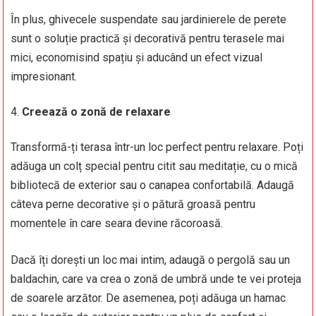
În plus, ghivecele suspendate sau jardinierele de perete
sunt o soluție practică și decorativă pentru terasele mai
mici, economisind spațiu și aducând un efect vizual
impresionant.
Creează o zonă de relaxare
Transformă-ți terasa într-un loc perfect pentru relaxare. Poți
adăuga un colț special pentru citit sau meditație, cu o mică
bibliotecă de exterior sau o canapea confortabilă. Adaugă
câteva perne decorative și o pătură groasă pentru
momentele în care seara devine răcoroasă.
Dacă îți dorești un loc mai intim, adaugă o pergolă sau un
baldachin, care va crea o zonă de umbră unde te vei proteja
de soarele arzător. De asemenea, poți adăuga un hamac