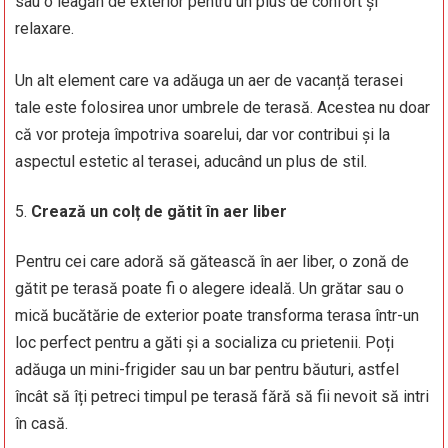
sau o leagăn de exterior pentru un plus de confort și
relaxare.
Un alt element care va adăuga un aer de vacanță terasei
tale este folosirea unor umbrele de terasă. Acestea nu doar
că vor proteja împotriva soarelui, dar vor contribui și la
aspectul estetic al terasei, aducând un plus de stil.
Crează un colț de gătit în aer liber
Pentru cei care adoră să gătească în aer liber, o zonă de
gătit pe terasă poate fi o alegere ideală. Un grătar sau o
mică bucătărie de exterior poate transforma terasa într-un
loc perfect pentru a găti și a socializa cu prietenii. Poți
adăuga un mini-frigider sau un bar pentru băuturi, astfel
încât să îți petreci timpul pe terasă fără să fii nevoit să intri
în casă.