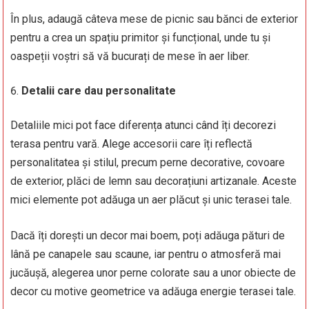
În plus, adaugă câteva mese de picnic sau bănci de exterior
pentru a crea un spațiu primitor și funcțional, unde tu și
oaspeții voștri să vă bucurați de mese în aer liber.
Detalii care dau personalitate
Detaliile mici pot face diferența atunci când îți decorezi
terasa pentru vară. Alege accesorii care îți reflectă
personalitatea și stilul, precum perne decorative, covoare
de exterior, plăci de lemn sau decorațiuni artizanale. Aceste
mici elemente pot adăuga un aer plăcut și unic terasei tale.
Dacă îți dorești un decor mai boem, poți adăuga pături de
lână pe canapele sau scaune, iar pentru o atmosferă mai
jucăușă, alegerea unor perne colorate sau a unor obiecte de
decor cu motive geometrice va adăuga energie terasei tale.