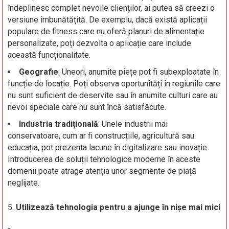
îndeplinesc complet nevoile clienților, ai putea să creezi o
versiune îmbunătățită. De exemplu, dacă există aplicații
populare de fitness care nu oferă planuri de alimentație
personalizate, poți dezvolta o aplicație care include
această funcționalitate.
Geografie
: Uneori, anumite piețe pot fi subexploatate în
funcție de locație. Poți observa oportunități în regiunile care
nu sunt suficient de deservite sau în anumite culturi care au
nevoi speciale care nu sunt încă satisfăcute.
Industria tradițională
: Unele industrii mai
conservatoare, cum ar fi construcțiile, agricultură sau
educația, pot prezenta lacune în digitalizare sau inovație.
Introducerea de soluții tehnologice moderne în aceste
domenii poate atrage atenția unor segmente de piață
neglijate.
Utilizează tehnologia pentru a ajunge în nișe mai mici