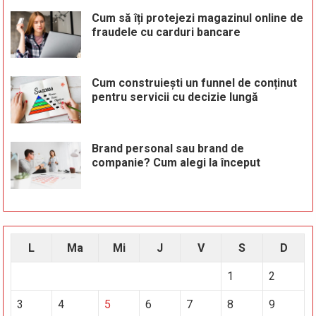
Cum să îți protejezi magazinul online de
fraudele cu carduri bancare
Cum construiești un funnel de conținut
pentru servicii cu decizie lungă
Brand personal sau brand de
companie? Cum alegi la început
L
Ma
Mi
J
V
S
D
1
2
3
4
5
6
7
8
9