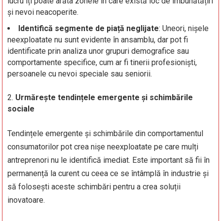
lucru îți poate arăta zonele în care există loc de îmbunătățiri
și nevoi neacoperite.
Identifică segmente de piață neglijate
: Uneori, nișele
neexploatate nu sunt evidente în ansamblu, dar pot fi
identificate prin analiza unor grupuri demografice sau
comportamente specifice, cum ar fi tinerii profesioniști,
persoanele cu nevoi speciale sau seniorii.
Urmărește tendințele emergente și schimbările
sociale
Tendințele emergente și schimbările din comportamentul
consumatorilor pot crea nișe neexploatate pe care mulți
antreprenori nu le identifică imediat. Este important să fii în
permanență la curent cu ceea ce se întâmplă în industrie și
să folosești aceste schimbări pentru a crea soluții
inovatoare.