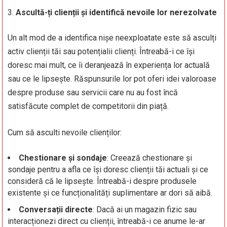
Ascultă-ți clienții și identifică nevoile lor nerezolvate
Un alt mod de a identifica nișe neexploatate este să asculți
activ clienții tăi sau potențialii clienți. Întreabă-i ce își
doresc mai mult, ce îi deranjează în experiența lor actuală
sau ce le lipsește. Răspunsurile lor pot oferi idei valoroase
despre produse sau servicii care nu au fost încă
satisfăcute complet de competitorii din piață.
Cum să asculti nevoile clienților:
Chestionare și sondaje
: Creează chestionare și
sondaje pentru a afla ce își doresc clienții tăi actuali și ce
consideră că le lipsește. Întreabă-i despre produsele
existente și ce funcționalități suplimentare ar dori să aibă.
Conversații directe
: Dacă ai un magazin fizic sau
interacționezi direct cu clienții, întreabă-i ce anume le-ar