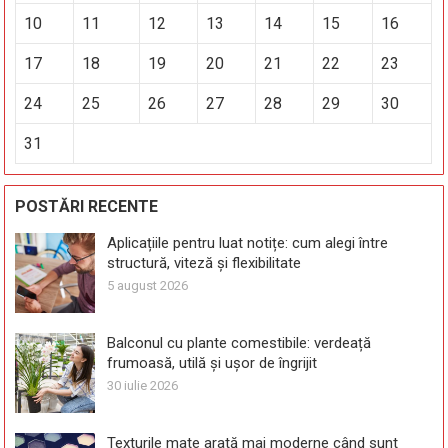
10
11
12
13
14
15
16
17
18
19
20
21
22
23
24
25
26
27
28
29
30
31
POSTĂRI RECENTE
Aplicațiile pentru luat notițe: cum alegi între
structură, viteză și flexibilitate
5 august 2026
Balconul cu plante comestibile: verdeață
frumoasă, utilă și ușor de îngrijit
30 iulie 2026
Texturile mate arată mai moderne când sunt