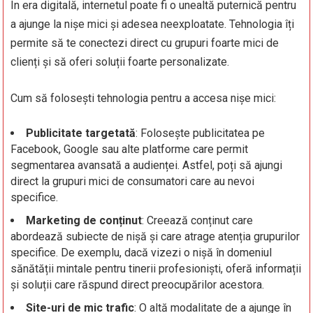
În era digitală, internetul poate fi o unealtă puternică pentru
a ajunge la nișe mici și adesea neexploatate. Tehnologia îți
permite să te conectezi direct cu grupuri foarte mici de
clienți și să oferi soluții foarte personalizate.
Cum să folosești tehnologia pentru a accesa nișe mici:
Publicitate targetată
: Folosește publicitatea pe
Facebook, Google sau alte platforme care permit
segmentarea avansată a audienței. Astfel, poți să ajungi
direct la grupuri mici de consumatori care au nevoi
specifice.
Marketing de conținut
: Creează conținut care
abordează subiecte de nișă și care atrage atenția grupurilor
specifice. De exemplu, dacă vizezi o nișă în domeniul
sănătății mintale pentru tinerii profesioniști, oferă informații
și soluții care răspund direct preocupărilor acestora.
Site-uri de mic trafic
: O altă modalitate de a ajunge în