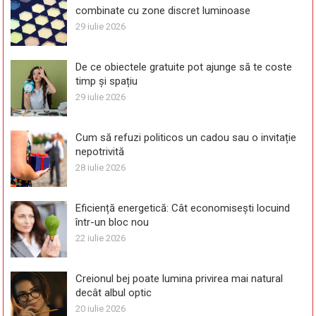
combinate cu zone discret luminoase
29 iulie 2026
De ce obiectele gratuite pot ajunge să te coste
timp și spațiu
29 iulie 2026
Cum să refuzi politicos un cadou sau o invitație
nepotrivită
28 iulie 2026
Eficiență energetică: Cât economisești locuind
într-un bloc nou
22 iulie 2026
Creionul bej poate lumina privirea mai natural
decât albul optic
20 iulie 2026