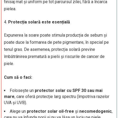
finisaj mat și uniform pe tot parcursul zilei, fără a încarca
pielea.
Protecția solară este esențială
Expunerea la soare poate stimula producția de sebum și
poate duce la formarea de pete pigmentare, în special pe
tenul gras. De asemenea, protecția solară previne
îmbătrânirea prematură a pielii și riscurile de cancer de
piele.
Cum să o faci:
Folosește un
protector solar cu SPF 30 sau mai
mare
, care oferă protecție larg spectru (împotriva razelor
UVA și UVB).
Alege un
protector solar oil-free
și
necomedogenic
,
care nu va înfunda porii și nu va lăsa un luciu pe piele.