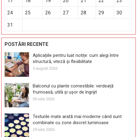
17
18
19
20
21
22
23
24
25
26
27
28
29
30
31
POSTĂRI RECENTE
Aplicațiile pentru luat notițe: cum alegi între
structură, viteză și flexibilitate
5 august 2026
Balconul cu plante comestibile: verdeață
frumoasă, utilă și ușor de îngrijit
30 iulie 2026
Texturile mate arată mai moderne când sunt
combinate cu zone discret luminoase
29 iulie 2026