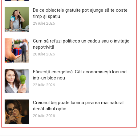
De ce obiectele gratuite pot ajunge să te coste
timp și spațiu
29 iulie 2026
Cum să refuzi politicos un cadou sau o invitație
nepotrivită
28 iulie 2026
Eficiență energetică: Cât economisești locuind
într-un bloc nou
22 iulie 2026
Creionul bej poate lumina privirea mai natural
decât albul optic
20 iulie 2026