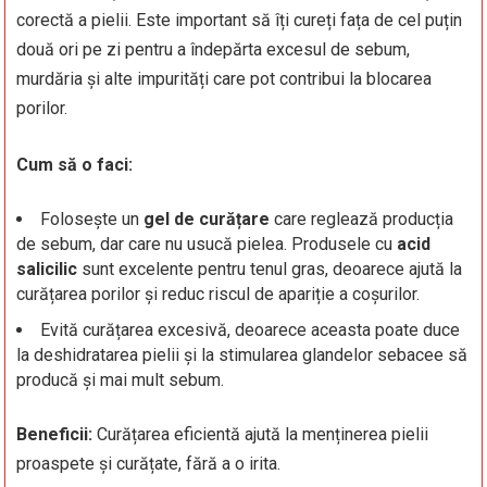
corectă a pielii. Este important să îți cureți fața de cel puțin
două ori pe zi pentru a îndepărta excesul de sebum,
murdăria și alte impurități care pot contribui la blocarea
porilor.
Cum să o faci:
Folosește un
gel de curățare
care reglează producția
de sebum, dar care nu usucă pielea. Produsele cu
acid
salicilic
sunt excelente pentru tenul gras, deoarece ajută la
curățarea porilor și reduc riscul de apariție a coșurilor.
Evită curățarea excesivă, deoarece aceasta poate duce
la deshidratarea pielii și la stimularea glandelor sebacee să
producă și mai mult sebum.
Beneficii:
Curățarea eficientă ajută la menținerea pielii
proaspete și curățate, fără a o irita.