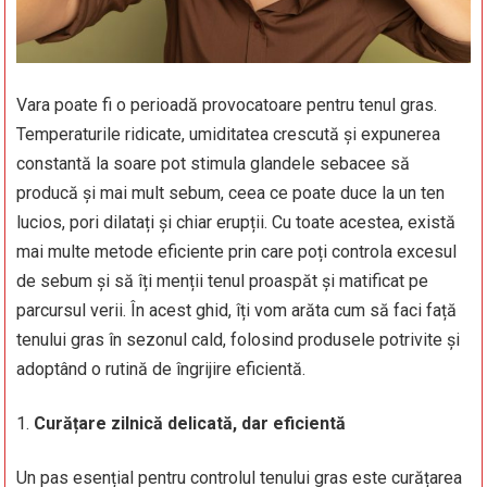
Vara poate fi o perioadă provocatoare pentru tenul gras.
Temperaturile ridicate, umiditatea crescută și expunerea
constantă la soare pot stimula glandele sebacee să
producă și mai mult sebum, ceea ce poate duce la un ten
lucios, pori dilatați și chiar erupții. Cu toate acestea, există
mai multe metode eficiente prin care poți controla excesul
de sebum și să îți menții tenul proaspăt și matificat pe
parcursul verii. În acest ghid, îți vom arăta cum să faci față
tenului gras în sezonul cald, folosind produsele potrivite și
adoptând o rutină de îngrijire eficientă.
Curățare zilnică delicată, dar eficientă
Un pas esențial pentru controlul tenului gras este curățarea