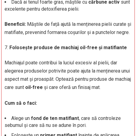
Dacă ai tenul foarte gras, măștile cu
cărbune activ
sunt
excelente pentru detoxifierea pielii.
Beneficii:
Măștile de față ajută la menținerea pielii curate și
matifiate, prevenind formarea coșurilor și a punctelor negre.
Folosește produse de machiaj oil-free și matifiante
Machiajul poate contribui la luciul excesiv al pielii, dar
alegerea produselor potrivite poate ajuta la menținerea unui
aspect mat și proaspăt. Optează pentru produse de machiaj
care sunt
oil-free
și care oferă un finisaj mat.
Cum să o faci:
Alege un
fond de ten matifiant
, care să controleze
sebumul și care să nu se adune în pori.
Folosește un
primer matifiant
înainte de aplicarea