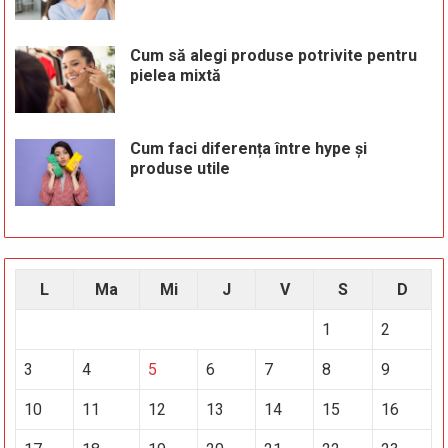
Cum să alegi produse potrivite pentru
pielea mixtă
Cum faci diferența între hype și
produse utile
L
Ma
Mi
J
V
S
D
1
2
3
4
5
6
7
8
9
10
11
12
13
14
15
16