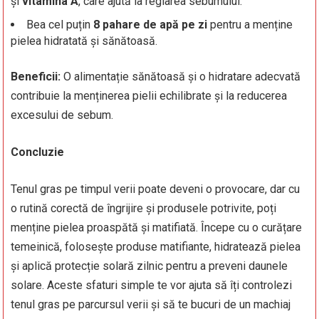
și
vitamina A
, care ajută la reglarea sebumului.
Bea cel puțin
8 pahare de apă pe zi
pentru a menține
pielea hidratată și sănătoasă.
Beneficii:
O alimentație sănătoasă și o hidratare adecvată
contribuie la menținerea pielii echilibrate și la reducerea
excesului de sebum.
Concluzie
Tenul gras pe timpul verii poate deveni o provocare, dar cu
o rutină corectă de îngrijire și produsele potrivite, poți
menține pielea proaspătă și matifiată. Începe cu o curățare
temeinică, folosește produse matifiante, hidratează pielea
și aplică protecție solară zilnic pentru a preveni daunele
solare. Aceste sfaturi simple te vor ajuta să îți controlezi
tenul gras pe parcursul verii și să te bucuri de un machiaj