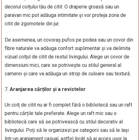
decorul colțului tău de citit. O draperie groasă sau un
paravan mic pot adăuga intimitate și vor proteja zona de
citit de zgomotele din jur.
De asemenea, un covoraș pufos pe podea sau un covor din
fibre naturale va adăuga confort suplimentar și va delimita
vizual colțul de citit de restul livingului. Alege un covor de
dimensiuni mici, care se potrivește cu stilul general al
camerei și care va adăuga un strop de culoare sau textură.
Aranjarea cărților și a revistelor
Un colț de citit nu ar fi complet fără o bibliotecă sau un raft
pentru cărțile tale preferate. Alege un raft mic sau o
bibliotecă care să se potrivească cu stilul decorativ al
livingului. Poți să le organizezi pe categorii sau să le lași
într-un aranjament casual, astfel încât să ai acces ușor la