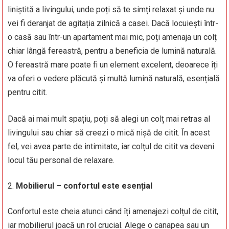
liniștită a livingului, unde poți să te simți relaxat și unde nu
vei fi deranjat de agitația zilnică a casei. Dacă locuiești într-
o casă sau într-un apartament mai mic, poți amenaja un colț
chiar lângă fereastră, pentru a beneficia de lumină naturală.
O fereastră mare poate fi un element excelent, deoarece îți
va oferi o vedere plăcută și multă lumină naturală, esențială
pentru citit.
Dacă ai mai mult spațiu, poți să alegi un colț mai retras al
livingului sau chiar să creezi o mică nișă de citit. În acest
fel, vei avea parte de intimitate, iar colțul de citit va deveni
locul tău personal de relaxare.
Mobilierul – confortul este esențial
Confortul este cheia atunci când îți amenajezi colțul de citit,
iar mobilierul joacă un rol crucial. Alege o canapea sau un