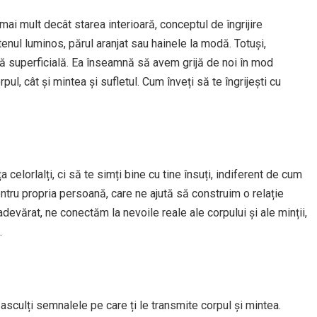
ai mult decât starea interioară, conceptul de îngrijire
enul luminos, părul aranjat sau hainele la modă. Totuși,
tă superficială. Ea înseamnă să avem grijă de noi în mod
ul, cât și mintea și sufletul. Cum înveți să te îngrijești cu
a celorlalți, ci să te simți bine cu tine însuți, indiferent de cum
ntru propria persoană, care ne ajută să construim o relație
devărat, ne conectăm la nevoile reale ale corpului și ale minții,
.
 asculți semnalele pe care ți le transmite corpul și mintea.