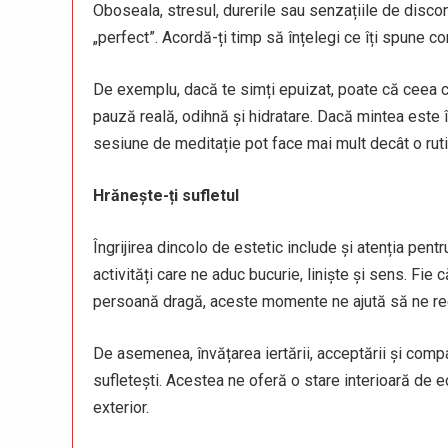
Oboseala, stresul, durerile sau senzațiile de disco
„perfect”. Acordă-ți timp să înțelegi ce îți spune co
De exemplu, dacă te simți epuizat, poate că ceea c
pauză reală, odihnă și hidratare. Dacă mintea este 
sesiune de meditație pot face mai mult decât o rut
Hrănește-ți sufletul
Îngrijirea dincolo de estetic include și atenția pen
activități care ne aduc bucurie, liniște și sens. Fie
persoană dragă, aceste momente ne ajută să ne re
De asemenea, învățarea iertării, acceptării și compas
sufletești. Acestea ne oferă o stare interioară de ec
exterior.