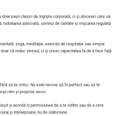
doar pașii clasici de îngrijire corporală, ci și obiceiuri care să
ă, hidratarea adecvată, somnul de calitate și mișcarea regulată
mentală: yoga, meditație, exerciții de respirație sau simpla
u doar că reduc stresul, ci și cresc capacitatea ta de a face față
fără să te critici. Nu este nevoie să fii perfect sau să te
iul ritm și propriile nevoi.
pleșit și acordă-ți permisiunea de a te odihni sau de a cere
uraj și înțelepciune, nu de slăbiciune.