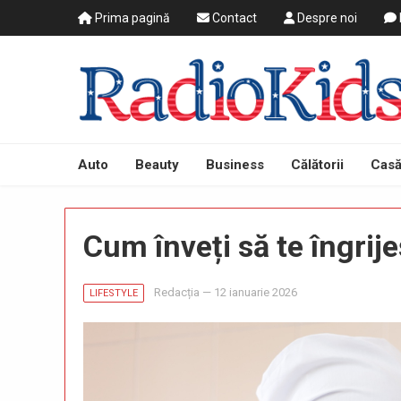
Prima pagină
Contact
Despre noi
Auto
Beauty
Business
Călătorii
Casă
Cum înveți să te îngrije
Redacția
—
12 ianuarie 2026
LIFESTYLE