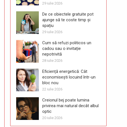
29 iulie 2026
De ce obiectele gratuite pot
ajunge să te coste timp și
spațiu
29 iulie 2026
Cum să refuzi politicos un
cadou sau o invitație
nepotrivită
28 iulie 2026
Eficiență energetică: Cât
economisești locuind într-un
bloc nou
22 iulie 2026
Creionul bej poate lumina
privirea mai natural decât albul
optic
20 iulie 2026