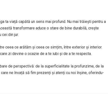
eaga ta viață capătă un sens mai profund. Nu mai trăiești pentru a
. Această transformare aduce o stare de bine durabilă, crește
cei din jur.
tre ceea ce arătăm și ceea ce simțim, între exterior și interior.
care zi devine o ocazie de a te iubi și de a te respecta.
bare de perspectivă: de la superficialitate la profunzime, de la
, care ne învață să fim prezenți și atenți cu noi înșine, oferindu-