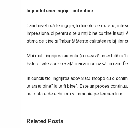
Impactul unei îngrijiri autentice
Când înveți să te îngrijești dincolo de estetic, într
impresiona, ci pentru a te simți bine cu tine însuți
stima de sine și îmbunătățește calitatea relațiilor cu 
Mai mult, îngrijirea autentică creează un echilibru în
Este o cale spre o viață mai armonioasă, în care fie
În concluzie, îngrijirea adevărată începe cu o schim
„a arăta bine” la „a fi bine”. Este un proces continuu
ne o stare de echilibru și armonie pe termen lung.
Related Posts