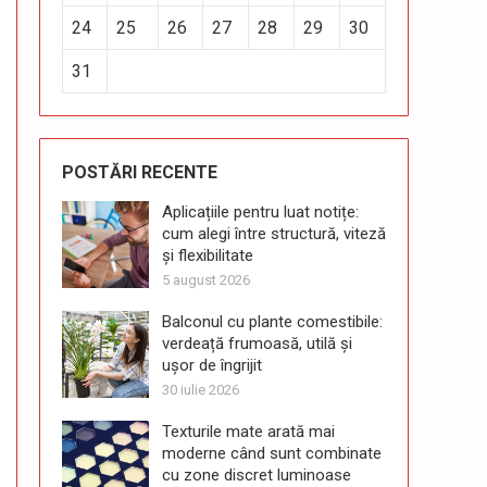
24
25
26
27
28
29
30
31
POSTĂRI RECENTE
Aplicațiile pentru luat notițe:
cum alegi între structură, viteză
și flexibilitate
5 august 2026
Balconul cu plante comestibile:
verdeață frumoasă, utilă și
ușor de îngrijit
30 iulie 2026
Texturile mate arată mai
moderne când sunt combinate
cu zone discret luminoase