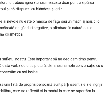
nfort nu trebuie ignorate sau mascate doar pentru a părea
rpul și să răspunzi cu blândețe și grijă.
e ai nevoie nu este o mască de față sau un machiaj nou, ci o
încărcată de gânduri negative, o plimbare în natură sau o
ină cosmetică.
tru sufletul nostru. Este important să ne dedicăm timp pentru
 că este vorba de citit, pictură, dans sau simpla conversație cu o
conectăm cu noi înșine.
iunii față de propria persoană sunt părți esențiale ale îngrijirii
hilibru, care se reflectă și în modul în care ne raportăm la