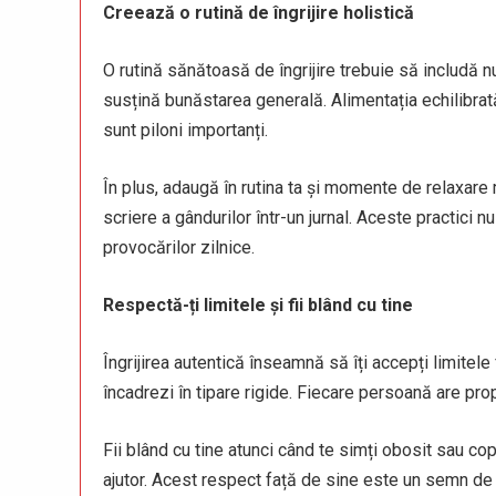
Creează o rutină de îngrijire holistică
O rutină sănătoasă de îngrijire trebuie să includă nu 
susțină bunăstarea generală. Alimentația echilibrat
sunt piloni importanți.
În plus, adaugă în rutina ta și momente de relaxare 
scriere a gândurilor într-un jurnal. Aceste practici n
provocărilor zilnice.
Respectă-ți limitele și fii blând cu tine
Îngrijirea autentică înseamnă să îți accepți limitele 
încadrezi în tipare rigide. Fiecare persoană are propr
Fii blând cu tine atunci când te simți obosit sau co
ajutor. Acest respect față de sine este un semn de c