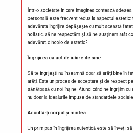
Într-o societate în care imaginea contează adesea m
personală este frecvent redus la aspectul estetic: t
adevărata îngrijire depășește cu mult această fațe
holistic, să ne respectăm și să ne susținem atât corp
adevărat, dincolo de estetic?
Îngrijirea ca act de iubire de sine
Să te îngrijești nu înseamnă doar să arăți bine în faț
arăți. Este un proces de acceptare și de respect pe
sănătoasă cu noi înșine. Atunci când ne îngrijim cu a
nu doar la idealurile impuse de standardele sociale
Ascultă-ți corpul și mintea
Un prim pas în îngrijirea autentică este să înveți să