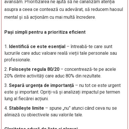
avansăm. Prioritizarea ne ajută să ne canalizăm atenția
asupra a ceea ce contează cu adevărat, să reducem haosul
mental și să acționăm cu mai multă încredere.
Pași simpli pentru a prioritiza eficient
Identifică ce este esențial
– întreabă-te care sunt
lucrurile care aduc valoare reală vieții tale personale sau
profesionale.
Folosește regula 80/20
– concentrează-te pe acele
20% dintre activități care aduc 80% din rezultate.
Separă urgența de importanță
– nu tot ce este urgent
este și important. Opriți-vă și analizați impactul pe termen
lung al fiecărei acțiuni.
Stabilește limite
– spune „nu” atunci când ceva nu se
aliniază cu obiectivele sau valorile tale.