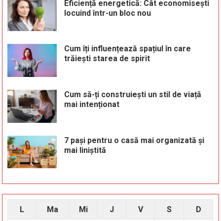
Eficiență energetică: Cât economisești
locuind într-un bloc nou
Cum îți influențează spațiul în care
trăiești starea de spirit
Cum să-ți construiești un stil de viață
mai intenționat
7 pași pentru o casă mai organizată și
mai liniștită
L
Ma
Mi
J
V
S
D