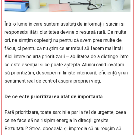
Într-o lume în care suntem asaltați de informații, sarcini și
responsabilități, claritatea devine o resursă rară. De multe
ori, ne simțim copleșiți nu pentru că avem prea multe de
făcut, ci pentru că nu știm ce ar trebui să facem mai întâi.
Aici intervine arta prioritizării – abilitatea de a distinge între
ce este esențial și ce poate aștepta. Atunci când învățăm
să prioritizăm, descoperim liniște interioară, eficiență și un
sentiment real de control asupra propriei vieți.
De ce este prioritizarea atât de importantă
Fără prioritizare, toate sarcinile par la fel de urgente, ceea
ce ne face să ne risipim energia în direcții greșite.
Rezultatul? Stres, oboseală și impresia că nu reușim să