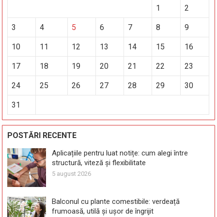
1
2
3
4
5
6
7
8
9
10
11
12
13
14
15
16
17
18
19
20
21
22
23
24
25
26
27
28
29
30
31
POSTĂRI RECENTE
Aplicațiile pentru luat notițe: cum alegi între
structură, viteză și flexibilitate
5 august 2026
Balconul cu plante comestibile: verdeață
frumoasă, utilă și ușor de îngrijit