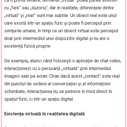
La o primă vedere, termenul „virtual” poate părea sinonim
cu „fals” sau „iluzoriu”, dar în realitate, diferențele dintre
„virtual” și „real” sunt mai subtile. Un obiect real este unul
care există într-un spațiu fizic și poate fi perceput prin
simțurile umane, în timp ce un obiect virtual este perceput
doar prin intermediul unui dispozitiv digital și nu are o
existență fizică proprie.
De exemplu, atunci când folosești o aplicație de chat video,
interacționezi cu o persoană „virtuală” prin intermediul
imaginii sale pe ecran. Chiar dacă acest „contact” este real
din punctul de vedere al conversației și al informațiilor
schimbate, interacțiunea nu se petrece în mod direct în
spațiul fizic, ci într-un spațiu digital.
Existența virtuală în realitatea digitală