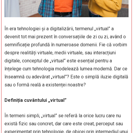
În era tehnologiei și a digitalizării, termenul „virtual” a
devenit tot mai prezent în conversațiile de zi cu zi, având o
semnificație profundă în numeroase domenii. Fie că vorbim
despre realități virtuale, medii virtuale, sau interacțiuni
digitale, conceptul de „virtual” este esențial pentru a
înțelege cum tehnologia modelează lumea modernă. Dar ce
înseamnă cu adevărat „virtual”? Este o simplă iluzie digitală
sau o formă reală a existenței noastre?
Definiția cuvântului „virtual”
În termeni simpli, „virtual” se referă la orice lucru care nu
există fizic sau concret, dar care este creat, perceput sau
experimentat prin tehnologie, de obicei prin intermediul unui